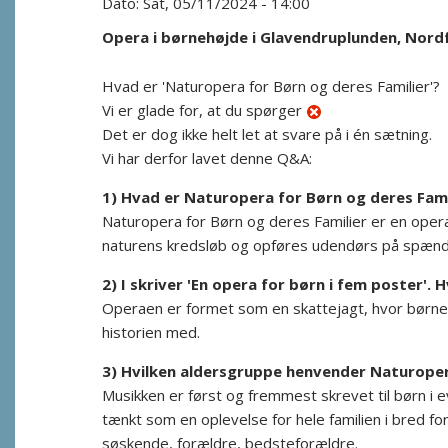
Sat, 05/11/2024 - 14:00
Opera i børnehøjde i Glavendruplunden, Nord
Hvad er 'Naturopera for Børn og deres Familier'?
Vi er glade for, at du spørger
Det er dog ikke helt let at svare på i én sætning.
Vi har derfor lavet denne Q&A:
1) Hvad er Naturopera for Børn og deres Fami
Naturopera for Børn og deres Familier er en oper
naturens kredsløb og opføres udendørs på spænd
2) I skriver 'En opera for børn i fem poster'
Operaen er formet som en skattejagt, hvor børnene 
historien med.
3) Hvilken aldersgruppe henvender Naturopera 
Musikken er først og fremmest skrevet til børn i 
tænkt som en oplevelse for hele familien i bred 
søskende, forældre, bedsteforældre.