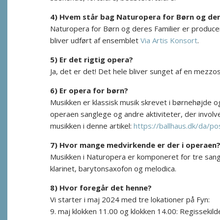
4) Hvem står bag Naturopera for Børn og der
Naturopera for Børn og deres Familier er producer
bliver udført af ensemblet
Via Artis Konsort
.
5) Er det rigtig opera?
Ja, det er det! Det hele bliver sunget af en mezzo
6) Er opera for børn?
Musikken er klassisk musik skrevet i børnehøjde 
operaen sanglege og andre aktiviteter, der invo
musikken i denne artikel:
https://ballhaus.dk/da/p
7) Hvor mange medvirkende er der i operaen
Musikken i Naturopera er komponeret for tre sang
klarinet, barytonsaxofon og melodica.
8) Hvor foregår det henne?
Vi starter i maj 2024 med tre lokationer på Fyn:
9. maj klokken 11.00 og klokken 14.00: Regissekild