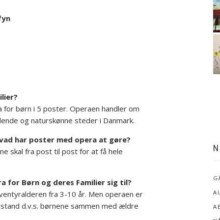
fyn
lier?
a for børn i 5 poster. Operaen handler om
ende og naturskønne steder i Danmark.
. Hvad har poster med opera at gøre?
N
skal fra post til post for at få hele
G
for Børn og deres Familier sig til?
A
eventyralderen fra 3-10 år. Men operaen er
forstand d.v.s. børnene sammen med ældre
A