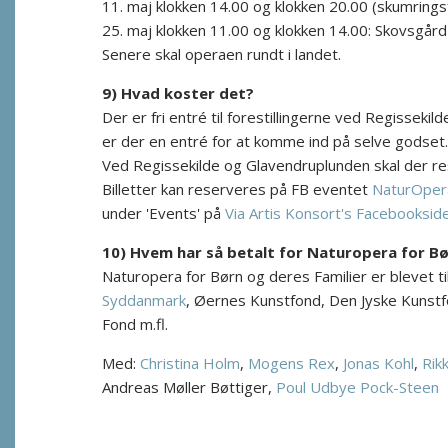
11. maj klokken 14.00 og klokken 20.00 (skumrings
25. maj klokken 11.00 og klokken 14.00: Skovsgår
Senere skal operaen rundt i landet.
9) Hvad koster det?
Der er fri entré til forestillingerne ved Regissek
er der en entré for at komme ind på selve godset.
Ved Regissekilde og Glavendruplunden skal der res
Billetter kan reserveres på FB eventet
NaturOpera
under 'Events' på
Via Artis Konsort's Facebooksid
10) Hvem har så betalt for Naturopera for Bø
Naturopera for Børn og deres Familier er blevet t
Syddanmark
, Øernes Kunstfond, Den Jyske Kunstf
Fond m.fl.
Med:
Christina Holm
,
Mogens Rex
,
Jonas Kohl
,
Rik
Andreas Møller Bøttiger,
Poul Udbye Pock-Steen