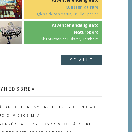
Afventer endelig dato
Kunsten at røre
Iglesia de San Martin, Trujillo Spanien
Afventer endelig dato
Naturopera
Skulpturparken i Olsker, Bornholm
SE ALLE
YHEDSBREV
Å IKKE GLIP AF NYE ARTIKLER, BLOGINDLÆG,
UDIO, VIDEOS M.M.
BONNÉR PÅ ET NYHEDSBREV OG FÅ BESKED,