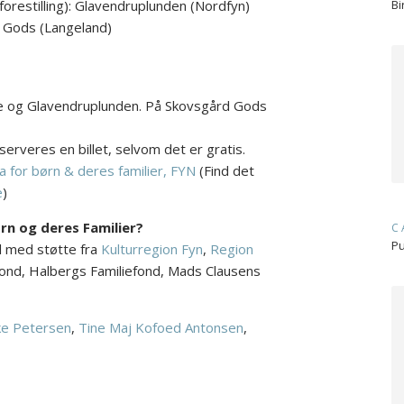
forestilling): Glavendruplunden (Nordfyn)
Bi
d Gods (Langeland)
ilde og Glavendruplunden. På Skovsgård Gods
erveres en billet, selvom det er gratis.
 for børn & deres familier, FYN
(Find det
e
)
rn og deres Familier?
C
Pu
il med støtte fra
Kulturregion Fyn
,
Region
ond, Halbergs Familiefond, Mads Clausens
ke Petersen
,
Tine Maj Kofoed Antonsen
,