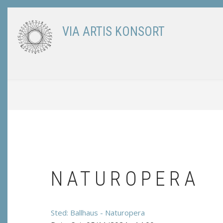
Skip
to
VIA ARTIS KONSORT
main
content
BREADCRUMB
NATUROPERA
Ballhaus - Naturopera