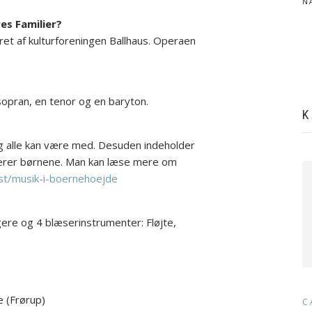
N
es Familier?
et af kulturforeningen Ballhaus. Operaen
sopran, en tenor og en baryton.
K
og alle kan være med. Desuden indeholder
lverer børnene. Man kan læse mere om
ost/musik-i-boernehoejde
?
ere og 4 blæserinstrumenter: Fløjte,
e (Frørup)
C