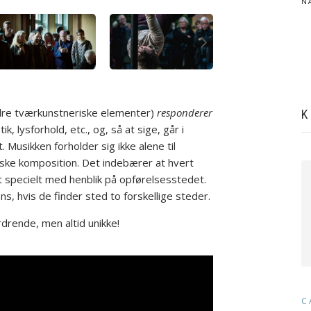
N
ndre tværkunstneriske elementer)
responderer
K
k, lysforhold, etc., og, så at sige, går i
Musikken forholder sig ikke alene til
iske komposition. Det indebærer at hvert
t specielt med henblik på opførelsesstedet.
s, hvis de finder sted to forskellige steder.
drende, men altid unikke!
C