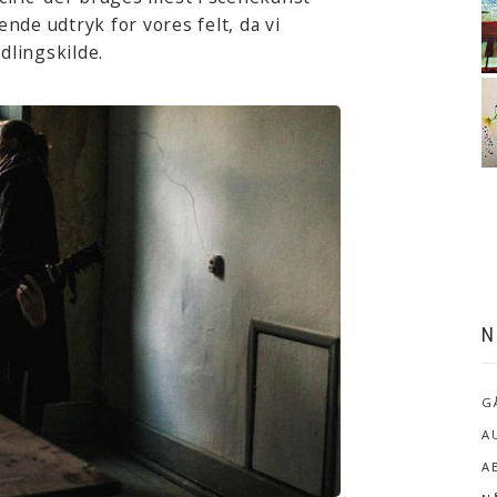
de udtryk for vores felt, da vi
dlingskilde.
N
G
A
A