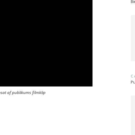
Bi
C
Pu
sat af publikums filmklip