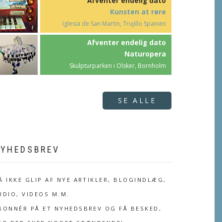
Afventer endelig dato
Kunsten at røre
Iglesia de San Martin, Trujillo Spanien
Afventer endelig dato
Naturopera
Skulpturparken i Olsker, Bornholm
SE ALLE
YHEDSBREV
Å IKKE GLIP AF NYE ARTIKLER, BLOGINDLÆG,
UDIO, VIDEOS M.M.
BONNÉR PÅ ET NYHEDSBREV OG FÅ BESKED,