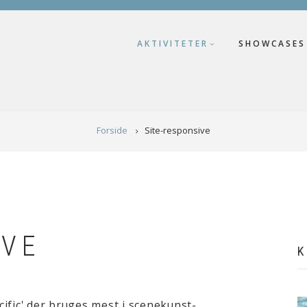
AKTIVITETER
SHOWCASES
Forside
Site-responsive
IVE
K
ecific' der bruges mest i scenekunst-