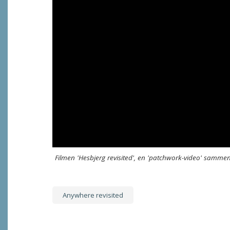
Filmen 'Hesbjerg revisited', en 'patchwork-video' sammen
Anywhere revisited