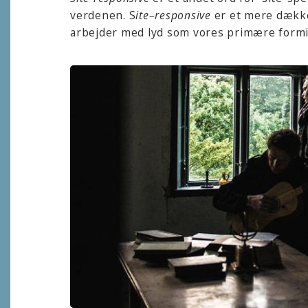
verdenen. S
ite–responsive
er et mere dækken
arbejder med lyd som vores primære formi