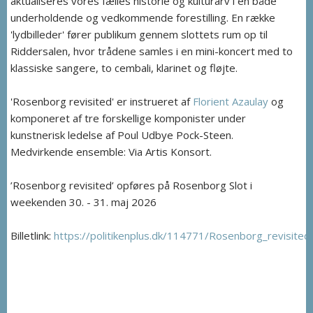
aktualiseres vores fælles historie og kulturarv i en både
underholdende og vedkommende forestilling. En række
'lydbilleder' fører publikum gennem slottets rum op til
Riddersalen, hvor trådene samles i en mini-koncert med to
klassiske sangere, to cembali, klarinet og fløjte.
'Rosenborg revisited' er instrueret af
Florient Azaulay
og
komponeret af tre forskellige komponister under
kunstnerisk ledelse af Poul Udbye Pock-Steen.
Medvirkende ensemble: Via Artis Konsort.
’Rosenborg revisited’ opføres på Rosenborg Slot i
weekenden 30. - 31. maj 2026
Billetlink:
https://politikenplus.dk/114771/Rosenborg_revisited