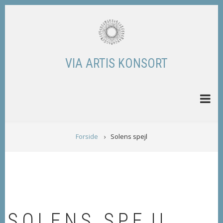
Skip
to
main
content
VIA ARTIS KONSORT
BREADCRUMB
Forside
Solens spejl
SOLENS SPEJL