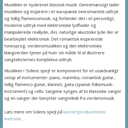
Musikken er nyskrevet klassisk musik. Genremæssigt lader
musikken sig inspirere i et europæisk senromantisk udtryk
og tidlig flamencomusik, og forbinder det i et personligt,
moderne udtryk med elektroniske lydflader og
manipulerede reallyde, dvs. naturlige akustiske lyde der er
bearbejdet elektronisk. Det romantisk inspirerede
tonesprog, verdensmusikken og den elektroniske
klangverden tjener på hver sin måde til at illustrere
sangteksternes komplekse udtryk.
Musikken i 'Solens spejl' er komponeret for et usædvanligt
setup af instrumenter: piano, marimba, romantisk guitar,
tidlig flamenco guitar, klarinet, gaita (spansk folkemusik-
instrument) og cello. Sangene synges af to klassiske sanger
og en sanger der benytter sangteknik fra verdensmusik.
Læs mere om Solens spejl på
koncertproducentens
webside,