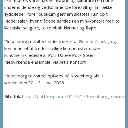
aktualiseres vores fælles historie og kulturarv i en både
underholdende og vedkommende forestilling. En række
'lydbilleder' fører publikum gennem slottets rum op til
Riddersalen, hvor trådene samles i en mini-koncert med to
klassiske sangere, to cembali, klarinet og fløjte.
'Rosenborg revisited' er instrueret af
Florient Azaulay
og
komponeret af tre forskellige komponister under
kunstnerisk ledelse af Poul Udbye Pock-Steen.
Medvirkende ensemble: Via Artis Konsort.
’Rosenborg revisited’ opføres på Rosenborg Slot i
weekenden 30. - 31. maj 2026
Billetlink:
https://politikenplus.dk/114772/Rosenborg_revisited