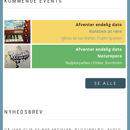
KOMMENDE EVENTS
Afventer endelig dato
Kunsten at røre
Iglesia de San Martin, Trujillo Spanien
Afventer endelig dato
Naturopera
Skulpturparken i Olsker, Bornholm
SE ALLE
NYHEDSBREV
GÅ IKKE GLIP AF NYE ARTIKLER, BLOGINDLÆG, AUDIO,