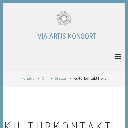
Skip
to
main
content
VIA ARTIS KONSORT
BREADCRUMB
Forside
Om
Støtter
Kulturkontakt Nord
KULTURKONTAKT