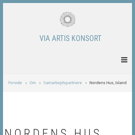
Skip
to
main
content
VIA ARTIS KONSORT
BREADCRUMB
Forside
Om
Samarbejdspartnere
Nordens Hus, Island
NORDENS HUS,