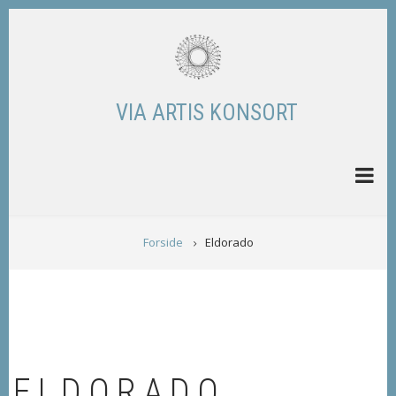
Skip
to
main
content
VIA ARTIS KONSORT
BREADCRUMB
Forside
Eldorado
ELDORADO