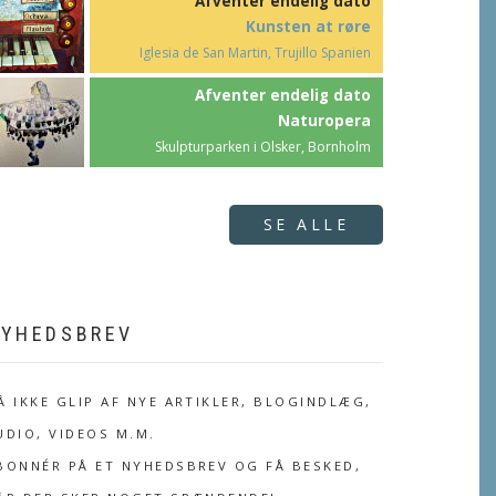
Afventer endelig dato
Kunsten at røre
Iglesia de San Martin, Trujillo Spanien
Afventer endelig dato
Naturopera
Skulpturparken i Olsker, Bornholm
SE ALLE
YHEDSBREV
Å IKKE GLIP AF NYE ARTIKLER, BLOGINDLÆG,
UDIO, VIDEOS M.M.
BONNÉR PÅ ET NYHEDSBREV OG FÅ BESKED,