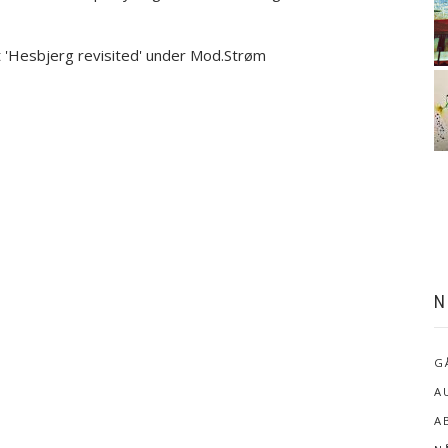
 'Hesbjerg revisited' under Mod.Strøm
N
G
A
A