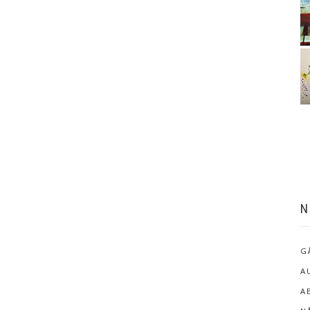
N
G
A
A