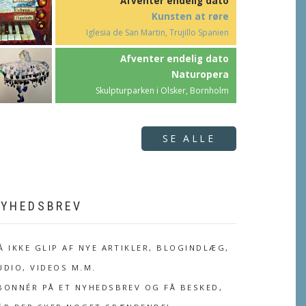
Afventer endelig dato
Kunsten at røre
Iglesia de San Martin, Trujillo Spanien
Afventer endelig dato
Naturopera
Skulpturparken i Olsker, Bornholm
SE ALLE
YHEDSBREV
Å IKKE GLIP AF NYE ARTIKLER, BLOGINDLÆG,
UDIO, VIDEOS M.M.
BONNÉR PÅ ET NYHEDSBREV OG FÅ BESKED,