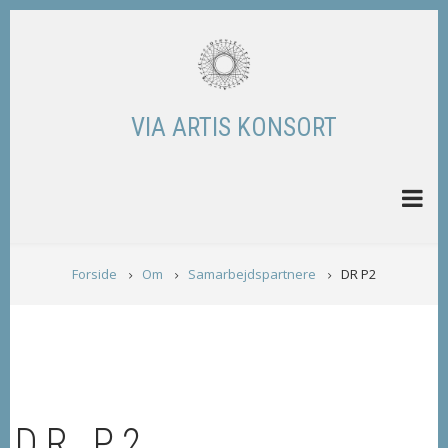
Skip
to
main
content
VIA ARTIS KONSORT
BREADCRUMB
Forside
Om
Samarbejdspartnere
DR P2
DR P2