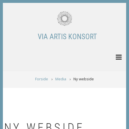
Skip
to
main
content
VIA ARTIS KONSORT
BREADCRUMB
Forside
Media
Ny webside
NY WEBSIDE