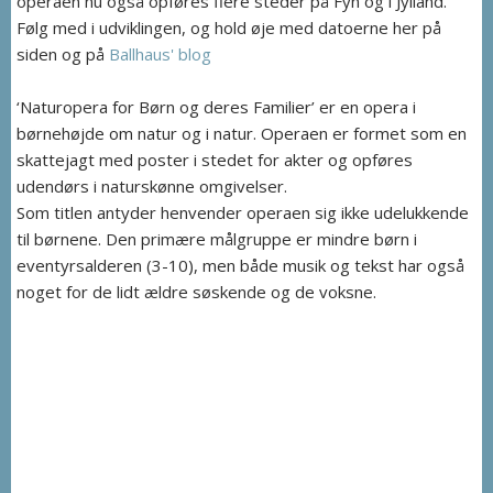
operaen nu også opføres flere steder på Fyn og i Jylland.
Følg med i udviklingen, og hold øje med datoerne her på
siden og på
Ballhaus' blog
‘Naturopera for Børn og deres Familier’ er en opera i
børnehøjde om natur og i natur. Operaen er formet som en
skattejagt med poster i stedet for akter og opføres
udendørs i naturskønne omgivelser.
Som titlen antyder henvender operaen sig ikke udelukkende
til børnene. Den primære målgruppe er mindre børn i
eventyrsalderen (3-10), men både musik og tekst har også
noget for de lidt ældre søskende og de voksne.