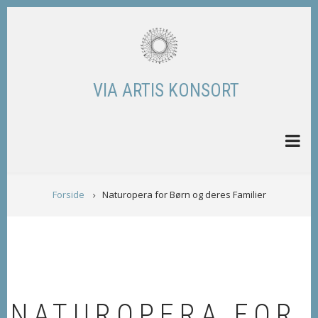
Skip
to
main
content
VIA ARTIS KONSORT
BREADCRUMB
Forside
Naturopera for Børn og deres Familier
NATUROPERA FOR