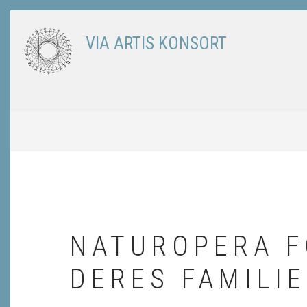
Skip
to
VIA ARTIS KONSORT
main
content
BREADCRUMB
NATUROPERA F
DERES FAMILI