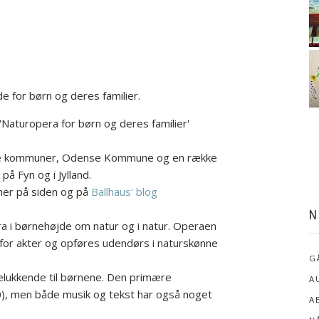
 for børn og deres familier.
'Naturopera for børn og deres familier'
ske kommuner, Odense Kommune og en række
å Fyn og i Jylland.
 her på siden og på
Ballhaus' blog
N
ra i børnehøjde om natur og i natur. Operaen
for akter og opføres udendørs i naturskønne
G
elukkende til børnene. Den primære
A
), men både musik og tekst har også noget
A