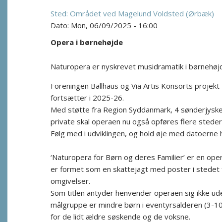
Området ved Magelund Voldsted (Ørbæk)
Mon, 06/09/2025 - 16:00
Opera i børnehøjde
Naturopera er nyskrevet musidramatik i børnehøjde
Foreningen Ballhaus og Via Artis Konsorts projekt 
fortsætter i 2025-26.
Med støtte fra Region Syddanmark, 4 sønderjy
private skal operaen nu også opføres flere steder p
Følg med i udviklingen, og hold øje med datoerne
‘Naturopera for Børn og deres Familier’ er en ope
er formet som en skattejagt med poster i stedet 
omgivelser.
Som titlen antyder henvender operaen sig ikke ud
målgruppe er mindre børn i eventyrsalderen (3-10
for de lidt ældre søskende og de voksne.