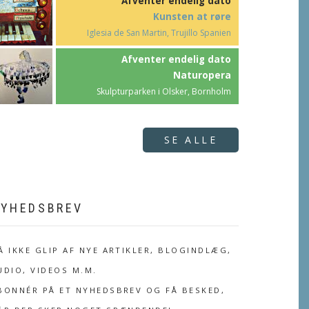
Afventer endelig dato
Kunsten at røre
Iglesia de San Martin, Trujillo Spanien
Afventer endelig dato
Naturopera
Skulpturparken i Olsker, Bornholm
SE ALLE
YHEDSBREV
Å IKKE GLIP AF NYE ARTIKLER, BLOGINDLÆG,
UDIO, VIDEOS M.M.
BONNÉR PÅ ET NYHEDSBREV OG FÅ BESKED,