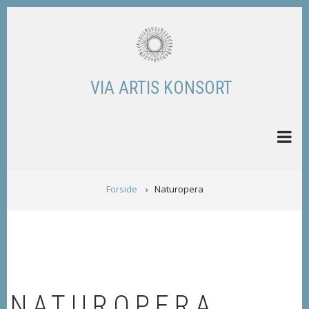
Skip
to
main
content
VIA ARTIS KONSORT
BREADCRUMB
Forside
Naturopera
NATUROPERA