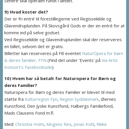
Senere skal operaen rundt i landet.
9) Hvad koster det?
Der er fri entré til forestillingerne ved Regissekilde og
Glavendruplunden. På Skovsgård Gods er der en entré for at
komme ind på selve godset.
Ved Regissekilde og Glavendruplunden skal der reserveres
en billet, selvom det er gratis.
Billetter kan reserveres på FB eventet
NaturOpera for børn
& deres familier, FYN
(Find det under 'Events' på
Via Artis
Konsort's Facebookside
)
10) Hvem har så betalt for Naturopera for Børn og
deres Familier?
Naturopera for Børn og deres Familier er blevet til med
støtte fra
Kulturregion Fyn
,
Region Syddanmark
, Øernes
Kunstfond, Den Jyske Kunstfond, Halbergs Familiefond,
Mads Clausens Fond m.fl.
Med:
Christina Holm
,
Mogens Rex
,
Jonas Kohl
,
Rikke