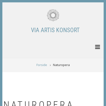
Skip
to
main
content
VIA ARTIS KONSORT
BREADCRUMB
Forside
Naturopera
NATUROPERA