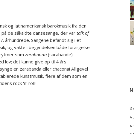
sk og latinamerikansk barokmusik fra den
r på de såkaldte dansesange, der var
talk of
17. århundrede. Sangene befandt sig i et
sik, og vakte i begyndelsen både forargelse
serytmer som
zarabanda
(sarabande)
 lov; det kunne give op til 4 års
 synge en zarabanda eller chacona! Alligevel
tablerede kunstmusik, flere af dem som en
dens rock 'n' roll!
N
G
A
A