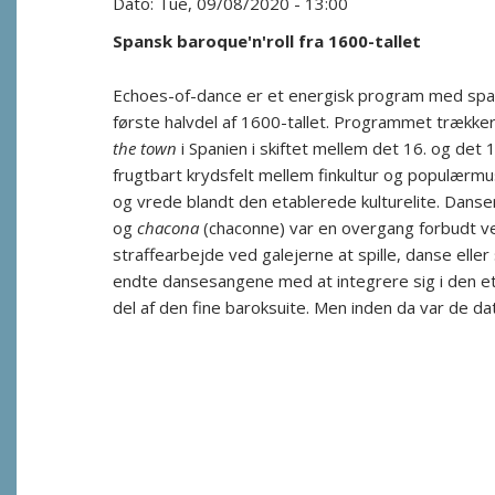
Tue, 09/08/2020 - 13:00
Spansk baroque'n'roll fra 1600-tallet
Echoes-of-dance er et energisk program med span
første halvdel af 1600-tallet. Programmet trække
the town
i Spanien i skiftet mellem det 16. og det 
frugtbart krydsfelt mellem finkultur og populærmu
og vrede blandt den etablerede kulturelite. Dan
og
chacona
(chaconne) var en overgang forbudt ved
straffearbejde ved galejerne at spille, danse eller
endte dansesangene med at integrere sig i den e
del af den fine baroksuite. Men inden da var de dati