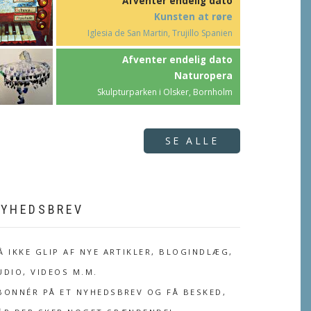
Afventer endelig dato
Kunsten at røre
Iglesia de San Martin, Trujillo Spanien
Afventer endelig dato
Naturopera
Skulpturparken i Olsker, Bornholm
SE ALLE
YHEDSBREV
Å IKKE GLIP AF NYE ARTIKLER, BLOGINDLÆG,
UDIO, VIDEOS M.M.
BONNÉR PÅ ET NYHEDSBREV OG FÅ BESKED,