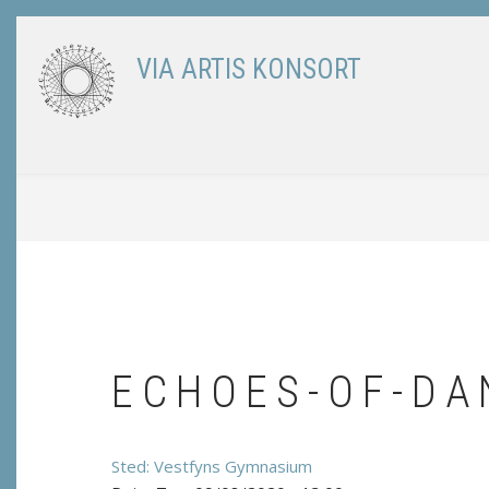
Skip
to
VIA ARTIS KONSORT
main
content
BREADCRUMB
ECHOES-OF-DA
Vestfyns Gymnasium