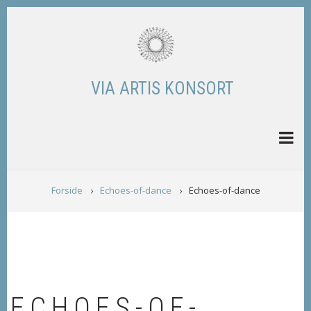
Skip
to
main
content
VIA ARTIS KONSORT
BREADCRUMB
Forside
Echoes-of-dance
Echoes-of-dance
ECHOES-OF-