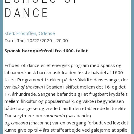
DANCE
Filosoffen, Odense
Thu, 10/22/2020 - 20:00
Spansk baroque'n'roll fra 1600-tallet
Echoes-of-dance er et energisk program med spansk og
latinamerikansk barokmusik fra den første halvdel af 1600-
tallet. Programmet trækker på de såkaldte dansesange, der
var
talk of the town
i Spanien i skiftet mellem det 16. og det
17. århundrede. Sangene befandt sig i et frugtbart krydsfelt
mellem finkultur og populærmusik, og vakte i begyndelsen
både forargelse og vrede blandt den etablerede kulturelite.
Danserytmer som
zarabanda
(sarabande)
og
chacona
(chaconne) var en overgang forbudt ved lov; det
kunne give op til 4 års straffearbejde ved galejerne at spille,