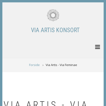
Skip
to
main
content
VIA ARTIS KONSORT
BREADCRUMB
Forside
Via Artis - Via Feminae
VIA ARTIS - VIA