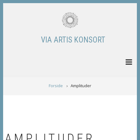
Skip
to
main
content
VIA ARTIS KONSORT
BREADCRUMB
Forside
Amplituder
AMPLITUDER