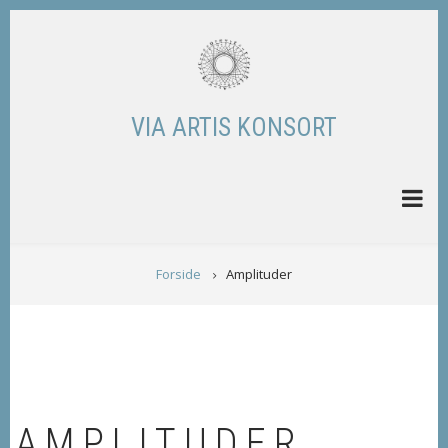
Skip
to
main
content
VIA ARTIS KONSORT
BREADCRUMB
Forside
Amplituder
AMPLITUDER