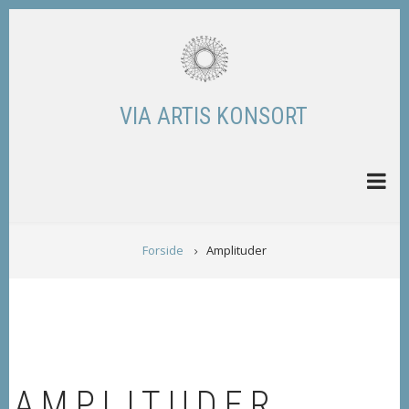
Skip
to
main
content
VIA ARTIS KONSORT
BREADCRUMB
Forside
Amplituder
AMPLITUDER