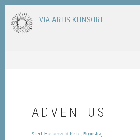
Skip
to
VIA ARTIS KONSORT
main
content
BREADCRUMB
ADVENTUS
Husumvold Kirke, Brønshøj