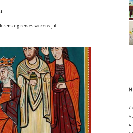
as
lderens og renæssancens jul.
N
G
A
A