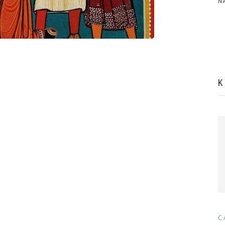
N
K
C