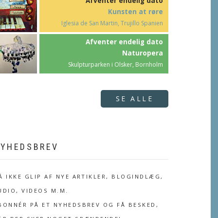
Afventer endelig dato
Kunsten at røre
Iglesia de San Martin, Trujillo Spanien
Afventer endelig dato
Naturopera
Skulpturparken i Olsker, Bornholm
SE ALLE
YHEDSBREV
Å IKKE GLIP AF NYE ARTIKLER, BLOGINDLÆG,
UDIO, VIDEOS M.M.
BONNÉR PÅ ET NYHEDSBREV OG FÅ BESKED,